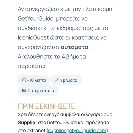
Αν συνεργάζεστε με την πλατφόρμα
GetYourGuide, μπορείτε να
συνδέσετε τις εκδρομές σας με το
IconicGuest ώστε οι κρατήσεις να
συγχρονίζονται
αυτόματα
.
Ακολουθήστε τα 4 βήματα
παρακάτω.
⏱️ ~10 λεπτά
🔗 4 βήματα
🖼️ 4 στιγμιότυπα
ΠΡΙΝ ΞΕΚΙΝΉΣΕΤΕ
Χρειάζεστε ενεργό συμβόλαιο/λογαριασμό
Supplier
στο GetYourGuide και πρόσβαση
στο extranet (
supplier.getyourguide.com
),