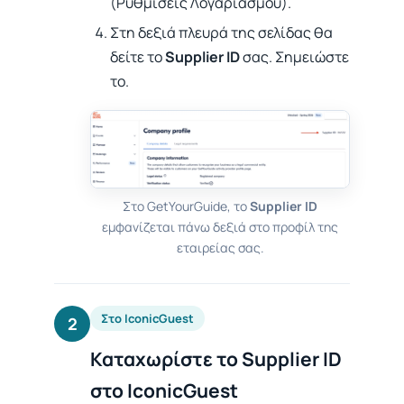
(Ρυθμίσεις Λογαριασμού).
Στη δεξιά πλευρά της σελίδας θα
δείτε το
Supplier ID
σας. Σημειώστε
το.
Στο GetYourGuide, το
Supplier ID
εμφανίζεται πάνω δεξιά στο προφίλ της
εταιρείας σας.
Στο IconicGuest
2
Καταχωρίστε το Supplier ID
στο IconicGuest