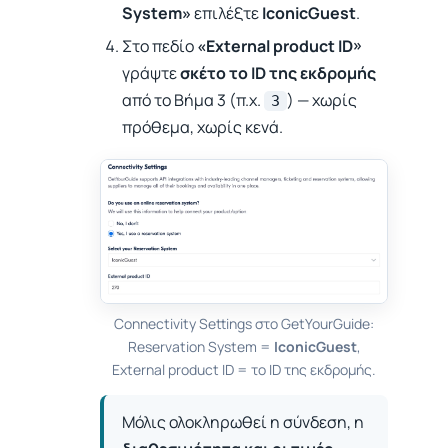
System»
επιλέξτε
IconicGuest
.
Στο πεδίο
«External product ID»
γράψτε
σκέτο το ID της εκδρομής
από το Βήμα 3 (π.χ.
) — χωρίς
3
πρόθεμα, χωρίς κενά.
Connectivity Settings στο GetYourGuide:
Reservation System =
IconicGuest
,
External product ID = το ID της εκδρομής.
Μόλις ολοκληρωθεί η σύνδεση, η