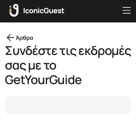
arrow_back
Άρθρα
Συνδέστε τις εκδρομές
σας με το
GetYourGuide