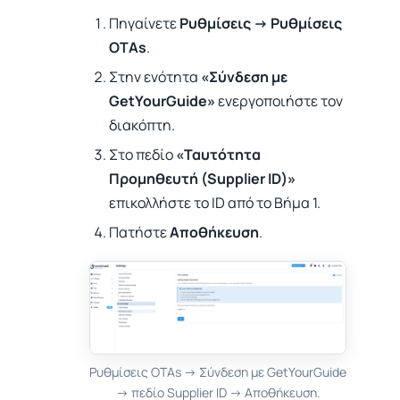
Πηγαίνετε
Ρυθμίσεις → Ρυθμίσεις
OTAs
.
Στην ενότητα
«Σύνδεση με
GetYourGuide»
ενεργοποιήστε τον
διακόπτη.
Στο πεδίο
«Ταυτότητα
Προμηθευτή (Supplier ID)»
επικολλήστε το ID από το Βήμα 1.
Πατήστε
Αποθήκευση
.
Ρυθμίσεις OTAs → Σύνδεση με GetYourGuide
→ πεδίο Supplier ID → Αποθήκευση.