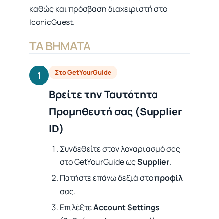
καθώς και πρόσβαση διαχειριστή στο
IconicGuest.
ΤΑ ΒΉΜΑΤΑ
Στο GetYourGuide
1
Βρείτε την Ταυτότητα
Προμηθευτή σας (Supplier
ID)
Συνδεθείτε στον λογαριασμό σας
στο GetYourGuide ως
Supplier
.
Πατήστε επάνω δεξιά στο
προφίλ
σας.
Επιλέξτε
Account Settings