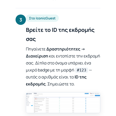
Στο IconicGuest
3
Βρείτε το ID της εκδρομής
σας
Πηγαίνετε
Δραστηριότητες →
Διαχείριση
και εντοπίστε την εκδρομή
σας. Δίπλα στο όνομα υπάρχει ένα
μικρό badge με τη μορφή
—
#123
αυτός ο αριθμός είναι το
ID της
εκδρομής
. Σημειώστε το.