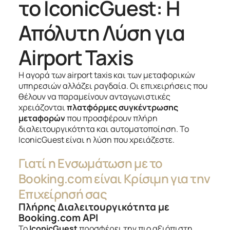
το IconicGuest: Η
Απόλυτη Λύση για
Airport Taxis
Η αγορά των airport taxis και των μεταφορικών
υπηρεσιών αλλάζει ραγδαία. Οι επιχειρήσεις που
θέλουν να παραμείνουν ανταγωνιστικές
χρειάζονται
πλατφόρμες συγκέντρωσης
μεταφορών
που προσφέρουν πλήρη
διαλειτουργικότητα και αυτοματοποίηση. Το
IconicGuest είναι η λύση που χρειάζεστε.
Γιατί η Ενσωμάτωση με το
Booking.com είναι Κρίσιμη για την
Επιχείρησή σας
Πλήρης Διαλειτουργικότητα με
Booking.com API
Το
IconicGuest
προσφέρει την πιο αξιόπιστη