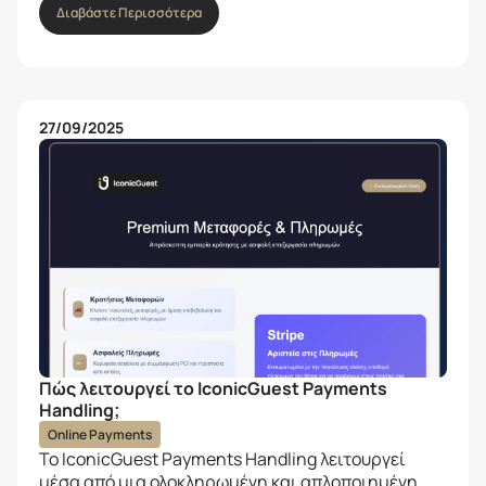
Διαβάστε Περισσότερα
27/09/2025
Πώς λειτουργεί το IconicGuest Payments
Handling;
Online Payments
Το IconicGuest Payments Handling λειτουργεί
μέσα από μια ολοκληρωμένη και απλοποιημένη