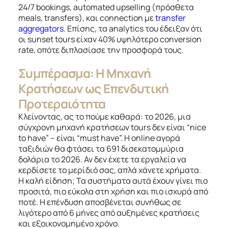
24/7 bookings, automated upselling (πρόσθετα
meals, transfers), και connection με
transfer
aggregators
. Επίσης, τα analytics του έδειξαν ότι
οι sunset tours είχαν 40% υψηλότερο conversion
rate, οπότε διπλασίασε την προσφορά τους.
Συμπέρασμα: Η Μηχανή
Κρατήσεων ως Επενδυτική
Προτεραιότητα
Κλείνοντας, ας το πούμε καθαρά: το 2026, μια
σύγχρονη μηχανή κρατήσεων tours δεν είναι “nice
to have” – είναι “must have”. Η online αγορά
ταξιδιών θα φτάσει τα 691 δισεκατομμύρια
δολάρια το 2026. Αν δεν έχετε τα εργαλεία να
κερδίσετε το μερίδιό σας, απλά χάνετε χρήματα.
Η καλή είδηση; Τα συστήματα αυτά έχουν γίνει πιο
προσιτά, πιο εύκολα στη χρήση και πιο ισχυρά από
ποτέ. Η επένδυση αποσβένεται συνήθως σε
λιγότερο από 6 μήνες από αυξημένες κρατήσεις
και εξοικονομημένο χρόνο.