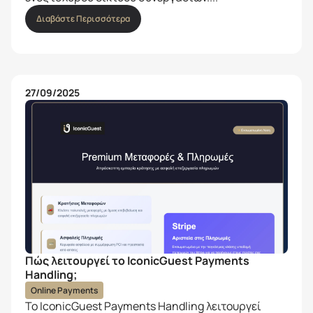
Διαβάστε Περισσότερα
27/09/2025
Πώς λειτουργεί το IconicGuest Payments
Handling;
Online Payments
Το IconicGuest Payments Handling λειτουργεί