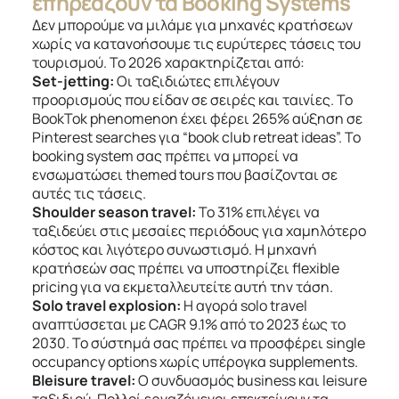
επηρεάζουν τα Booking Systems
Δεν μπορούμε να μιλάμε για μηχανές κρατήσεων
χωρίς να κατανοήσουμε τις ευρύτερες τάσεις του
τουρισμού. Το 2026 χαρακτηρίζεται από:
Set-jetting:
Οι ταξιδιώτες επιλέγουν
προορισμούς που είδαν σε σειρές και ταινίες. Το
BookTok phenomenon έχει φέρει 265% αύξηση σε
Pinterest searches για “book club retreat ideas”. Το
booking system σας πρέπει να μπορεί να
ενσωματώσει themed tours που βασίζονται σε
αυτές τις τάσεις.
Shoulder season travel:
Το 31% επιλέγει να
ταξιδεύει στις μεσαίες περιόδους για χαμηλότερο
κόστος και λιγότερο συνωστισμό. Η μηχανή
κρατήσεών σας πρέπει να υποστηρίζει flexible
pricing για να εκμεταλλευτείτε αυτή την τάση.
Solo travel explosion:
Η αγορά solo travel
αναπτύσσεται με CAGR 9.1% από το 2023 έως το
2030. Το σύστημά σας πρέπει να προσφέρει single
occupancy options χωρίς υπέρογκα supplements.
Bleisure travel:
Ο συνδυασμός business και leisure
ταξιδιού. Πολλοί εργαζόμενοι επεκτείνουν τα