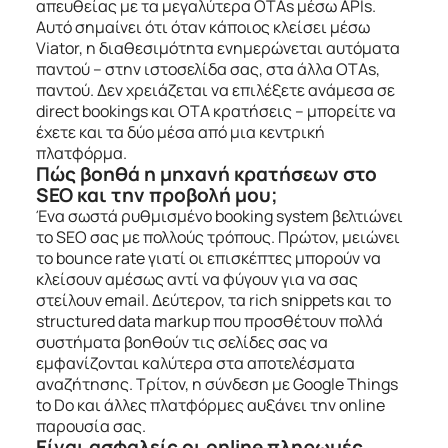
απευθείας με τα μεγαλύτερα OTAs μέσω APIs.
Αυτό σημαίνει ότι όταν κάποιος κλείσει μέσω
Viator, η διαθεσιμότητα ενημερώνεται αυτόματα
παντού – στην ιστοσελίδα σας, στα άλλα OTAs,
παντού. Δεν χρειάζεται να επιλέξετε ανάμεσα σε
direct bookings και OTA κρατήσεις – μπορείτε να
έχετε και τα δύο μέσα από μια κεντρική
πλατφόρμα.
Πώς βοηθά η μηχανή κρατήσεων στο
SEO και την προβολή μου;
Ένα σωστά ρυθμισμένο booking system βελτιώνει
το SEO σας με πολλούς τρόπους. Πρώτον, μειώνει
το bounce rate γιατί οι επισκέπτες μπορούν να
κλείσουν αμέσως αντί να φύγουν για να σας
στείλουν email. Δεύτερον, τα rich snippets και το
structured data markup που προσθέτουν πολλά
συστήματα βοηθούν τις σελίδες σας να
εμφανίζονται καλύτερα στα αποτελέσματα
αναζήτησης. Τρίτον, η σύνδεση με Google Things
to Do και άλλες πλατφόρμες αυξάνει την online
παρουσία σας.
Είναι ασφαλείς οι online πληρωμές