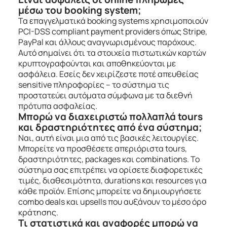
μέσω του booking system;
Τα επαγγελματικά booking systems χρησιμοποιούν
PCI-DSS compliant payment providers όπως Stripe,
PayPal και άλλους αναγνωρισμένους παρόχους.
Αυτό σημαίνει ότι τα στοιχεία πιστωτικών καρτών
κρυπτογραφούνται και αποθηκεύονται με
ασφάλεια. Εσείς δεν χειρίζεστε ποτέ απευθείας
sensitive πληροφορίες – το σύστημα τις
προστατεύει αυτόματα σύμφωνα με τα διεθνή
πρότυπα ασφαλείας.
Μπορώ να διαχειριστώ πολλαπλά tours
και δραστηριότητες από ένα σύστημα;
Ναι, αυτή είναι μια από τις βασικές λειτουργίες.
Μπορείτε να προσθέσετε απεριόριστα tours,
δραστηριότητες, packages και combinations. Το
σύστημα σας επιτρέπει να ορίσετε διαφορετικές
τιμές, διαθεσιμότητα, durations και resources για
κάθε προϊόν. Επίσης μπορείτε να δημιουργήσετε
combo deals και upsells που αυξάνουν το μέσο όρο
κράτησης.
Τι στατιστικά και αναφορές μπορώ να