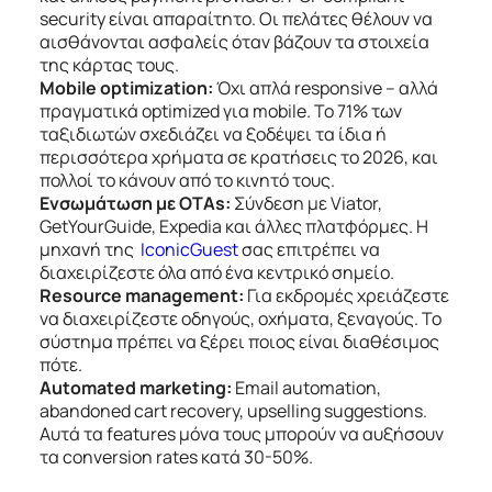
security είναι απαραίτητο. Οι πελάτες θέλουν να
αισθάνονται ασφαλείς όταν βάζουν τα στοιχεία
της κάρτας τους.
Mobile optimization:
Όχι απλά responsive – αλλά
πραγματικά optimized για mobile. Το 71% των
ταξιδιωτών σχεδιάζει να ξοδέψει τα ίδια ή
περισσότερα χρήματα σε κρατήσεις το 2026, και
πολλοί το κάνουν από το κινητό τους.
Ενσωμάτωση με OTAs:
Σύνδεση με Viator,
GetYourGuide, Expedia και άλλες πλατφόρμες. Η
μηχανή της
IconicGuest
σας επιτρέπει να
διαχειρίζεστε όλα από ένα κεντρικό σημείο.
Resource management:
Για εκδρομές χρειάζεστε
να διαχειρίζεστε οδηγούς, οχήματα, ξεναγούς. Το
σύστημα πρέπει να ξέρει ποιος είναι διαθέσιμος
πότε.
Automated marketing:
Email automation,
abandoned cart recovery, upselling suggestions.
Αυτά τα features μόνα τους μπορούν να αυξήσουν
τα conversion rates κατά 30-50%.