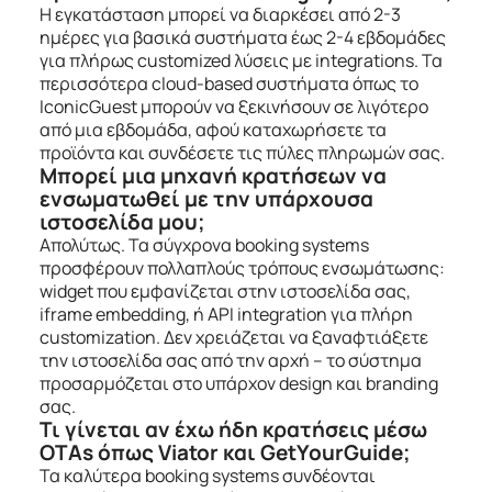
Η εγκατάσταση μπορεί να διαρκέσει από 2-3
ημέρες για βασικά συστήματα έως 2-4 εβδομάδες
για πλήρως customized λύσεις με integrations. Τα
περισσότερα cloud-based συστήματα όπως το
IconicGuest μπορούν να ξεκινήσουν σε λιγότερο
από μια εβδομάδα, αφού καταχωρήσετε τα
προϊόντα και συνδέσετε τις πύλες πληρωμών σας.
Μπορεί μια μηχανή κρατήσεων να
ενσωματωθεί με την υπάρχουσα
ιστοσελίδα μου;
Απολύτως. Τα σύγχρονα booking systems
προσφέρουν πολλαπλούς τρόπους ενσωμάτωσης:
widget που εμφανίζεται στην ιστοσελίδα σας,
iframe embedding, ή API integration για πλήρη
customization. Δεν χρειάζεται να ξαναφτιάξετε
την ιστοσελίδα σας από την αρχή – το σύστημα
προσαρμόζεται στο υπάρχον design και branding
σας.
Τι γίνεται αν έχω ήδη κρατήσεις μέσω
OTAs όπως Viator και GetYourGuide;
Τα καλύτερα booking systems συνδέονται