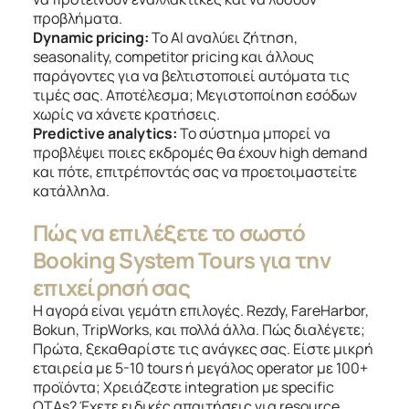
προβλήματα.
Dynamic pricing:
Το AI αναλύει ζήτηση,
seasonality, competitor pricing και άλλους
παράγοντες για να βελτιστοποιεί αυτόματα τις
τιμές σας. Αποτέλεσμα; Μεγιστοποίηση εσόδων
χωρίς να χάνετε κρατήσεις.
Predictive analytics:
Το σύστημα μπορεί να
προβλέψει ποιες εκδρομές θα έχουν high demand
και πότε, επιτρέποντάς σας να προετοιμαστείτε
κατάλληλα.
Πώς να επιλέξετε το σωστό
Booking System Tours για την
επιχείρησή σας
Η αγορά είναι γεμάτη επιλογές. Rezdy, FareHarbor,
Bokun, TripWorks, και πολλά άλλα. Πώς διαλέγετε;
Πρώτα, ξεκαθαρίστε τις ανάγκες σας. Είστε μικρή
εταιρεία με 5-10 tours ή μεγάλος operator με 100+
προϊόντα; Χρειάζεστε integration με specific
OTAs? Έχετε ειδικές απαιτήσεις για resource