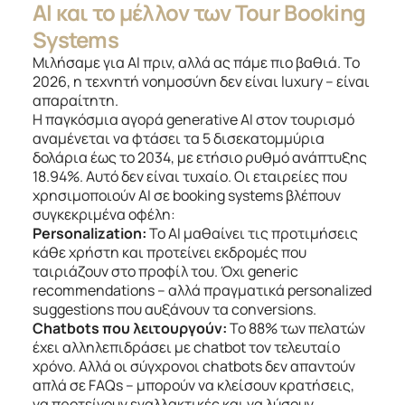
AI και το μέλλον των Tour Booking
Systems
Μιλήσαμε για AI πριν, αλλά ας πάμε πιο βαθιά. Το
2026, η τεχνητή νοημοσύνη δεν είναι luxury – είναι
απαραίτητη.
Η παγκόσμια αγορά generative AI στον τουρισμό
αναμένεται να φτάσει τα 5 δισεκατομμύρια
δολάρια έως το 2034, με ετήσιο ρυθμό ανάπτυξης
18.94%. Αυτό δεν είναι τυχαίο. Οι εταιρείες που
χρησιμοποιούν AI σε booking systems βλέπουν
συγκεκριμένα οφέλη:
Personalization:
Το AI μαθαίνει τις προτιμήσεις
κάθε χρήστη και προτείνει εκδρομές που
ταιριάζουν στο προφίλ του. Όχι generic
recommendations – αλλά πραγματικά personalized
suggestions που αυξάνουν τα conversions.
Chatbots που λειτουργούν:
Το 88% των πελατών
έχει αλληλεπιδράσει με chatbot τον τελευταίο
χρόνο. Αλλά οι σύγχρονοι chatbots δεν απαντούν
απλά σε FAQs – μπορούν να κλείσουν κρατήσεις,
να προτείνουν εναλλακτικές και να λύσουν