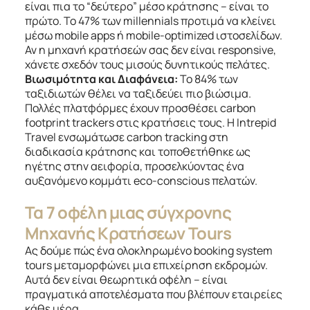
είναι πια το “δεύτερο” μέσο κράτησης – είναι το
πρώτο. Το 47% των millennials προτιμά να κλείνει
μέσω mobile apps ή mobile-optimized ιστοσελίδων.
Αν η μηχανή κρατήσεών σας δεν είναι responsive,
χάνετε σχεδόν τους μισούς δυνητικούς πελάτες.
Βιωσιμότητα και Διαφάνεια:
Το 84% των
ταξιδιωτών θέλει να ταξιδεύει πιο βιώσιμα.
Πολλές πλατφόρμες έχουν προσθέσει carbon
footprint trackers στις κρατήσεις τους. Η Intrepid
Travel ενσωμάτωσε carbon tracking στη
διαδικασία κράτησης και τοποθετήθηκε ως
ηγέτης στην αειφορία, προσελκύοντας ένα
αυξανόμενο κομμάτι eco-conscious πελατών.
Τα 7 οφέλη μιας σύγχρονης
Μηχανής Κρατήσεων Tours
Ας δούμε πώς ένα ολοκληρωμένο booking system
tours μεταμορφώνει μια επιχείρηση εκδρομών.
Αυτά δεν είναι θεωρητικά οφέλη – είναι
πραγματικά αποτελέσματα που βλέπουν εταιρείες
κάθε μέρα.