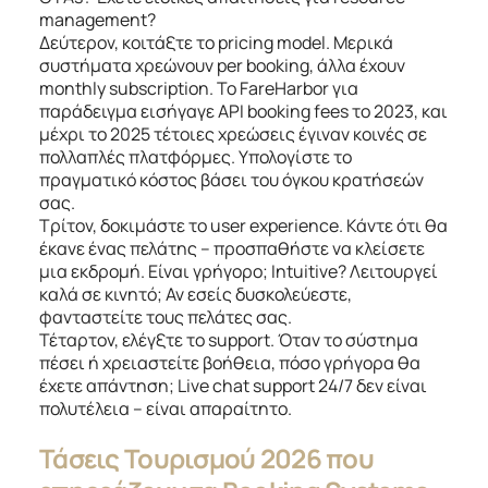
management?
Δεύτερον, κοιτάξτε το pricing model. Μερικά
συστήματα χρεώνουν per booking, άλλα έχουν
monthly subscription. Το FareHarbor για
παράδειγμα εισήγαγε API booking fees το 2023, και
μέχρι το 2025 τέτοιες χρεώσεις έγιναν κοινές σε
πολλαπλές πλατφόρμες. Υπολογίστε το
πραγματικό κόστος βάσει του όγκου κρατήσεών
σας.
Τρίτον, δοκιμάστε το user experience. Κάντε ότι θα
έκανε ένας πελάτης – προσπαθήστε να κλείσετε
μια εκδρομή. Είναι γρήγορο; Intuitive? Λειτουργεί
καλά σε κινητό; Αν εσείς δυσκολεύεστε,
φανταστείτε τους πελάτες σας.
Τέταρτον, ελέγξτε το support. Όταν το σύστημα
πέσει ή χρειαστείτε βοήθεια, πόσο γρήγορα θα
έχετε απάντηση; Live chat support 24/7 δεν είναι
πολυτέλεια – είναι απαραίτητο.
Τάσεις Τουρισμού 2026 που