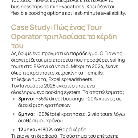
business trips σε mini-vacations. Χρειάζονται
flexible booking options και last-minute availability.
Case Study: Πώς ένας Tour
Operator τριπλασίασε τα κέρδη
του
Ας δούμε ένα πραγματικό παράδειγμα. Ο Γιάννης
διαχειρίζεται μια εταιρεία που προσφέρει sailing
tours στα Ελληνικά νησιά. Μέχρι το 2024, έκανε
όλες τις κρατήσεις χειροκίνητα – emails,
τηλεφωνήματα, Excel spreadsheets.
Τον Ιανουάριο 2025 εγκατέστησε ένα
ολοκληρωμένο booking system. Τα αποτελέσματα;
3μηνο:
+35% direct bookings, -20% χρόνος σε
διαχείριση κρατήσεων
6μηνο:
+60% total κρατήσεις, 2 νέα tours λόγω
διαθέσιμου χρόνου
12μηνο:
+180% καθαρά κέρδη
Τι έκανε τη διαφορά; Το σύστημα του επέτρεπε