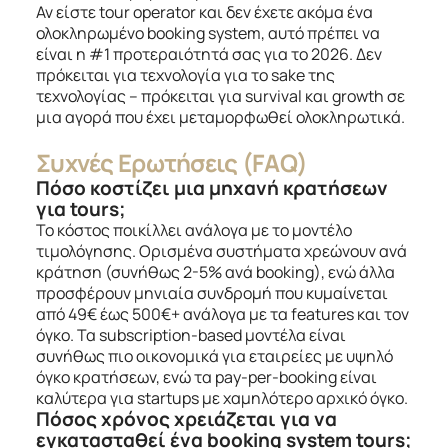
Αν είστε tour operator και δεν έχετε ακόμα ένα
ολοκληρωμένο booking system, αυτό πρέπει να
είναι η #1 προτεραιότητά σας για το 2026. Δεν
πρόκειται για τεχνολογία για το sake της
τεχνολογίας – πρόκειται για survival και growth σε
μια αγορά που έχει μεταμορφωθεί ολοκληρωτικά.
Συχνές Ερωτήσεις (FAQ)
Πόσο κοστίζει μια μηχανή κρατήσεων
για tours;
Το κόστος ποικίλλει ανάλογα με το μοντέλο
τιμολόγησης. Ορισμένα συστήματα χρεώνουν ανά
κράτηση (συνήθως 2-5% ανά booking), ενώ άλλα
προσφέρουν μηνιαία συνδρομή που κυμαίνεται
από 49€ έως 500€+ ανάλογα με τα features και τον
όγκο. Τα subscription-based μοντέλα είναι
συνήθως πιο οικονομικά για εταιρείες με υψηλό
όγκο κρατήσεων, ενώ τα pay-per-booking είναι
καλύτερα για startups με χαμηλότερο αρχικό όγκο.
Πόσος χρόνος χρειάζεται για να
εγκατασταθεί ένα booking system tours;