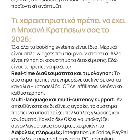
προϊοντική ανάπτυξη.
Τι χαρακτηριστικά πρέπει να έχει
η Μηχανή Κρατήσεων σας το
2026;
Όχι όλα τα booking systems είναι ίδια. Μερικά
είναι απλά widgets που παίρνουν στοιχεία. Άλλα
είναι πλήρη οικοσυστήματα διαχείρισης. Εδώ
είναι τι πρέπει να ψάξετε:
Real-time διαθεσιμότητα και τιμολόγηση:
Το
σύστημα πρέπει να ενημερώνεται live σε όλα τα
κανάλια – ιστοσελίδα, OTAs, affiliates. Μηδενική
καθυστέρηση.
Multi-language και multi-currency support:
Αν
απευθύνεστε σε διεθνείς αγορές, το σύστημα
πρέπει να υποστηρίζει πολλαπλές γλώσσες και
νομίσματα. Κανείς δεν θέλει να υπολογίζει
συναλλαγματικές ισοτιμίες χειροκίνητα.
Ασφαλείς πληρωμές:
Integration με Stripe, PayPal
και άλλους payment providers. PCI-compliant