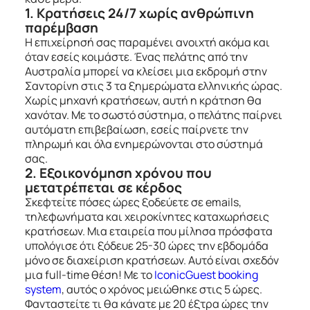
1. Κρατήσεις 24/7 χωρίς ανθρώπινη
παρέμβαση
Η επιχείρησή σας παραμένει ανοιχτή ακόμα και
όταν εσείς κοιμάστε. Ένας πελάτης από την
Αυστραλία μπορεί να κλείσει μια εκδρομή στην
Σαντορίνη στις 3 τα ξημερώματα ελληνικής ώρας.
Χωρίς μηχανή κρατήσεων, αυτή η κράτηση θα
χανόταν. Με το σωστό σύστημα, ο πελάτης παίρνει
αυτόματη επιβεβαίωση, εσείς παίρνετε την
πληρωμή και όλα ενημερώνονται στο σύστημά
σας.
2. Εξοικονόμηση χρόνου που
μετατρέπεται σε κέρδος
Σκεφτείτε πόσες ώρες ξοδεύετε σε emails,
τηλεφωνήματα και χειροκίνητες καταχωρήσεις
κρατήσεων. Μια εταιρεία που μίλησα πρόσφατα
υπολόγισε ότι ξόδευε 25-30 ώρες την εβδομάδα
μόνο σε διαχείριση κρατήσεων. Αυτό είναι σχεδόν
μια full-time θέση! Με το
IconicGuest booking
system
, αυτός ο χρόνος μειώθηκε στις 5 ώρες.
Φανταστείτε τι θα κάνατε με 20 έξτρα ώρες την