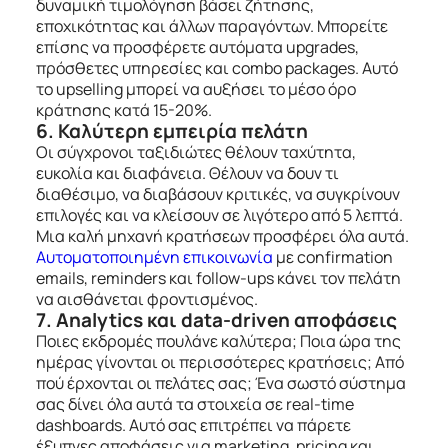
δυναμική τιμολόγηση βάσει ζήτησης,
εποχικότητας και άλλων παραγόντων. Μπορείτε
επίσης να προσφέρετε αυτόματα upgrades,
πρόσθετες υπηρεσίες και combo packages. Αυτό
το upselling μπορεί να αυξήσει το μέσο όρο
κράτησης κατά 15-20%.
6. Καλύτερη εμπειρία πελάτη
Οι σύγχρονοι ταξιδιώτες θέλουν ταχύτητα,
ευκολία και διαφάνεια. Θέλουν να δουν τι
διαθέσιμο, να διαβάσουν κριτικές, να συγκρίνουν
επιλογές και να κλείσουν σε λιγότερο από 5 λεπτά.
Μια καλή μηχανή κρατήσεων προσφέρει όλα αυτά.
Αυτοματοποιημένη επικοινωνία
με confirmation
emails, reminders και follow-ups κάνει τον πελάτη
να αισθάνεται φροντισμένος.
7. Analytics και data-driven αποφάσεις
Ποιες εκδρομές πουλάνε καλύτερα; Ποια ώρα της
ημέρας γίνονται οι περισσότερες κρατήσεις; Από
πού έρχονται οι πελάτες σας; Ένα σωστό σύστημα
σας δίνει όλα αυτά τα στοιχεία σε real-time
dashboards. Αυτό σας επιτρέπει να πάρετε
έξυπνες αποφάσεις για marketing, pricing και