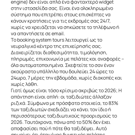
engine) δεν είναι απλά ένα φανταχτερό widget
στην ιστοσελίδα σας. Είναι ένα ολοκληρωμένο
σύστημα που επιτρέπει στους επισκέπτες να
κάνουν κρατήσεις για τις εκδρομές σας 24/7,
χωρίς να χρειάζεται να σηκώσετε το τηλέφωνο ή
να απαντήσετε σε email.
Το booking system tours λειτουργεί ως το
νευραλγικό κέντρο της επιχείρησής σας.
Διαχειρίζεται διαθεσιμότητα, τιμολόγηση,
πληρωμές, επικοινωνία με πελάτες και αναφορές –
όλα αυτοματοποιημένα. Σκεφτείτε το σαν έναν
ακούραστο υπάλληλο που δουλεύει 24 ώρες το
24ωρο, 7 μέρες την εβδομάδα, χωρίς διακοπές και
χωρίς λάθη.
Γιατί όμως είναι τόσο κρίσιμο ακριβώς το 2026; Η
απάντηση είναι απλή: οι ταξιδιώτες άλλαξαν
ριζικά. Σύμφωνα με πρόσφατα στοιχεία, το 83%
των ταξιδιωτών σχεδιάζει να κάνει τον ίδιο ή
περισσότερους ταξιδιωτικούς προορισμούς το
2026. Ταυτόχρονα, πάνω από το 50% δεν έχει
αποφασίσει πού ή πότε θα ταξιδέψει. Αυτό
σημαίνει ότι όταν ένας δυνητικός πελάτης